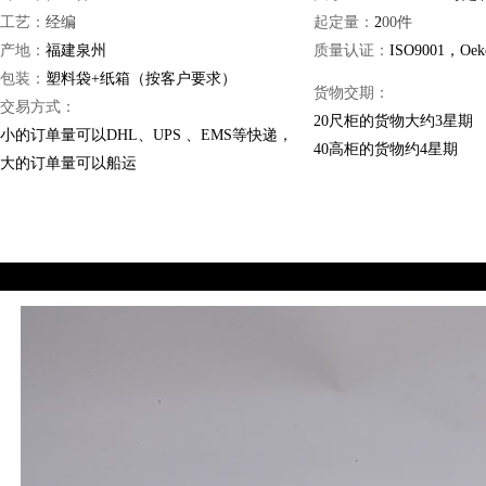
工艺：
经编
起定量：
2
00件
产地：
福建泉州
质量认证：
ISO9001，Oeko
包装：
塑料袋+纸箱（按客户要求）
货物交期：
交易方式：
20尺柜的货物大约3星期
小的订单量可以DHL、UPS 、EMS等快递，
40高柜的货物约4星期
大的订单量可以船运