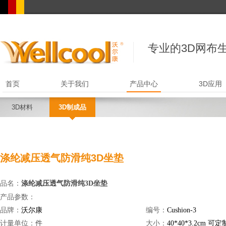
专业的3D网布生
首页
关于我们
产品中心
3D应用
3D材料
3D制成品
涤纶减压透气防滑纯3D坐垫
品名：
涤纶减压透气防滑纯3D坐垫
：
产品
参
数
品牌：
沃尔康
编号：
Cushion-3
计量单位：
件
大小：
40*40*3.2cm
可定