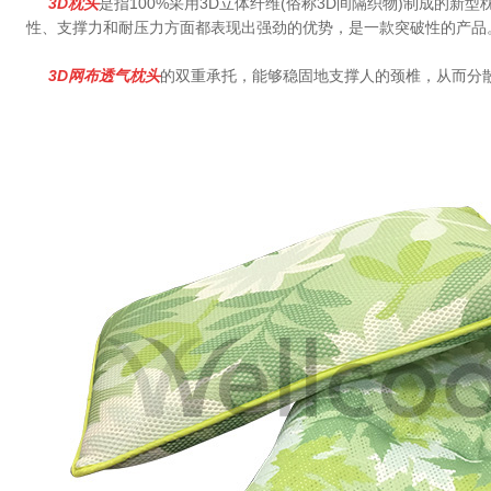
3D
枕头
是指
100%
采用
3D
立体纤维
(
俗称
3D
间隔织物
)
制成的新型
性、支撑力和耐压力方面都表现出强劲的优势，是一款突破性的产品
3D
网布透气枕头
的双重承托，能够稳固地支撑人的颈椎，从而分