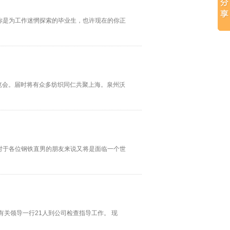
你是为工作迷惘探索的毕业生，也许现在的你正
展览会。届时将有众多纺织同仁共聚上海。泉州沃
对于各位钢铁直男的朋友来说又将是面临一个世
有关领导一行21人到公司检查指导工作。 现