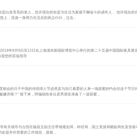
你是白发苍苍的老人，也许现在的你是为生活为家庭不懈奋斗的成年人， 也许现在的
.8床垫上，洗涤一身用力生活后的风尘仆仆，过去...
加2019年9月9日至12日在上海浦东新国际博览中心举行的第二十五届中国国际家具
恭迎您的莅临指导
一度相会的日子中国的传统情人节必然是与自己最爱的人来一场甜蜜的约会但这个节日
嫌弃呢？” 接下来，阿编就给各位直男朋友准备了一波甜蜜...
技局等有关领导与台投区杨昌文副主任带领规划局，科经局，国土资源局赖副局长及张坂
欢迎并作简要的工作报告，接着...