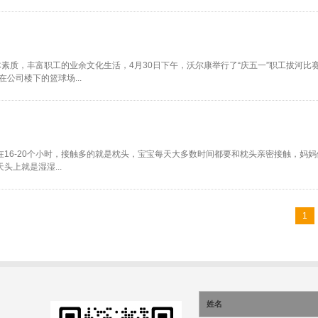
体素质，丰富职工的业余文化生活，4月30日下午，沃尔康举行了“庆五一”职工拔河比
公司楼下的篮球场...
16-20个小时，接触多的就是枕头，宝宝每天大多数时间都要和枕头亲密接触，妈妈
上就是湿湿...
1