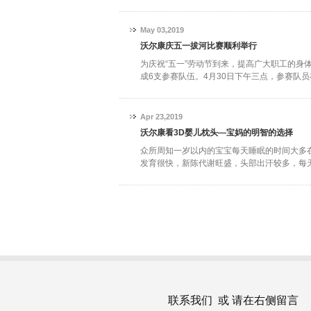
May 03,2019
沃尔康庆五一拔河比赛顺利举行
为庆祝“五一”劳动节到来，提高广大职工的身
成6支参赛队伍。4月30日下午三点，参赛队员在
Apr 23,2019
沃尔康看3D婴儿枕头—宝妈的明智的选择
众所周知一岁以内的宝宝每天睡眠的时间大多在
发育很快，新陈代谢旺盛，头部出汗较多，每天头
联系我们 或 请在右侧留言