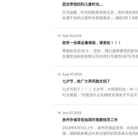
思念带我回到儿童时光....
日月如梭，时光的航程未曾止步，也许现在的
在属于你的儿童时光奔跑漫步......躺在3D 1
Sep 04,2019
您有一份展会邀请函，请查收！！！
尊敬的先生/女士： 您好，我们诚挚邀请您参
尔康垫业科技有限公司在W11号展馆A区51号
Aug 07,2019
七夕节，给广大男同胞支招了
七夕节到了！！！ 七夕节，牛郎和织女一年
纪大难题：“到底送什么礼物给女朋友才不会又被
Jun 07,2019
泉州市领导莅临我司视察指导工作
2019年6月5日上午，泉州市场监督局，科
场，福联机构黄总向各位领导的莅临表示热烈的