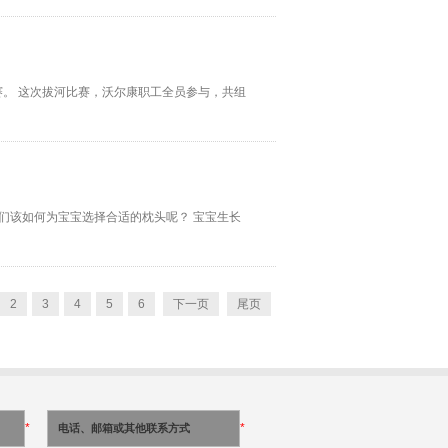
赛。 这次拔河比赛，沃尔康职工全员参与，共组
们该如何为宝宝选择合适的枕头呢？ 宝宝生长
2
3
4
5
6
下一页
尾页
*
*